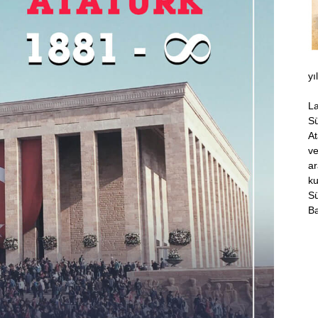
yı
La
Sü
At
ve
ar
ku
S
Ba