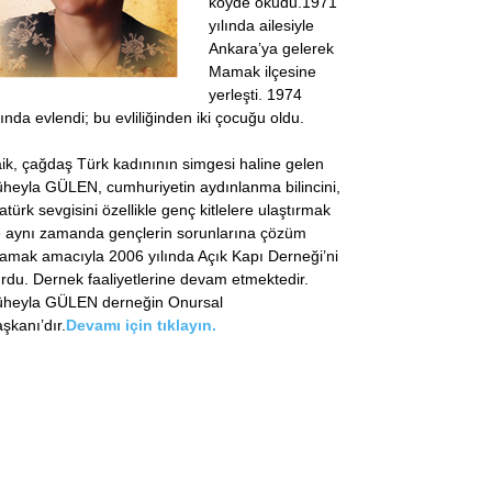
köyde okudu.1971
yılında ailesiyle
Ankara’ya gelerek
Mamak ilçesine
yerleşti. 1974
lında evlendi; bu evliliğinden iki çocuğu oldu.
ik, çağdaş Türk kadınının simgesi haline gelen
heyla GÜLEN, cumhuriyetin aydınlanma bilincini,
atürk sevgisini özellikle genç kitlelere ulaştırmak
 aynı zamanda gençlerin sorunlarına çözüm
amak amacıyla 2006 yılında Açık Kapı Derneği’ni
rdu. Dernek faaliyetlerine devam etmektedir.
üheyla GÜLEN derneğin Onursal
şkanı’dır.
Devamı için tıklayın.