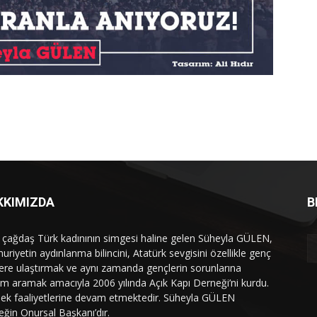
KKIMIZDA
B
, çağdaş Türk kadınının simgesi haline gelen Süheyla GÜLEN,
riyetin aydınlanma bilincini, Atatürk sevgisini özellikle genç
elere ulaştırmak ve aynı zamanda gençlerin sorunlarına
m aramak amacıyla 2006 yılında Açık Kapı Derneği’ni kurdu.
ek faaliyetlerine devam etmektedir. Süheyla GÜLEN
eğin Onursal Başkanı’dır.