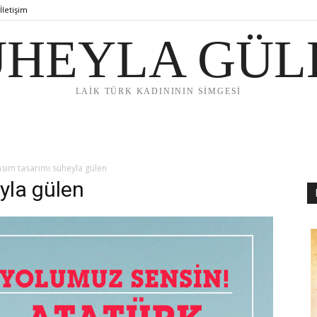
İletişim
ÜHEYLA GÜL
LAİK TÜRK KADINININ SİMGESİ
asım tasarımı süheyla gülen
yla gülen