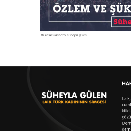
10 kasım tasarımı süheyla gülen
HA
Laik
cumhu
kitl
çözü
Dern
dern