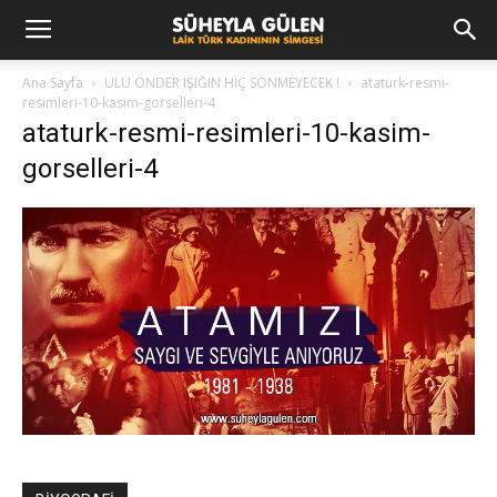
Ana Sayfa
ULU ÖNDER IŞIĞIN HİÇ SÖNMEYECEK !
ataturk-resmi-
resimleri-10-kasim-gorselleri-4
ataturk-resmi-resimleri-10-kasim-
gorselleri-4