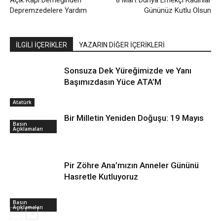
Açık Kapı Derneğinden
8 Mart Dünya Emekçi Kadınlar
Depremzedelere Yardım
Gününüz Kutlu Olsun
İLGİLİ İÇERİKLER
YAZARIN DİĞER İÇERİKLERİ
Sonsuza Dek Yüreğimizde ve Yanı
Başımızdasın Yüce ATA’M
Atatürk
Bir Milletin Yeniden Doğuşu: 19 Mayıs
Basın
Açıklamaları
Pir Zöhre Ana’mızın Anneler Gününü
Hasretle Kutluyoruz
Basın
Açıklamaları