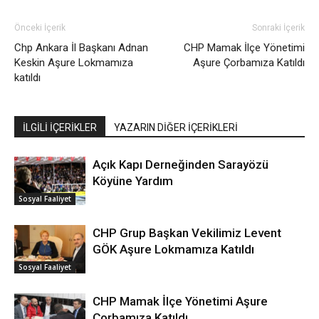
Önceki İçerik
Sonraki İçerik
Chp Ankara İl Başkanı Adnan
CHP Mamak İlçe Yönetimi
Keskin Aşure Lokmamıza
Aşure Çorbamıza Katıldı
katıldı
İLGİLİ İÇERİKLER
YAZARIN DİĞER İÇERİKLERİ
Açık Kapı Derneğinden Sarayözü
Köyüne Yardım
Sosyal Faaliyet
CHP Grup Başkan Vekilimiz Levent
GÖK Aşure Lokmamıza Katıldı
Sosyal Faaliyet
CHP Mamak İlçe Yönetimi Aşure
Çorbamıza Katıldı