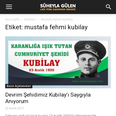
Ana Sayfa
Etiketler
Mustafa fehmi kubilay
Etiket: mustafa fehmi kubilay
Basın Açıklamaları
Devrim Şehidimiz Kubilay’ı Saygıyla
Anıyorum
22 Aralık 2017
Seksen yedi yıl önce bugün 23 Aralık 1930’da Menemen’de