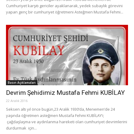
Cumhuriyet karşıtı gericiler ayaklanarak, yedek subaylık görevini
yapan genç bir cumhuriyet öğretmeni Asteğmen Mustafa Fehmi...
Basın Açıklamaları
Devrim Şehidimiz Mustafa Fehmi KUBİLAY
22 Aralık 2016
Seksen altı yıl önce bugün,23 Aralık 1930’da, Menemen’de 24
yaşında öğretmen asteğmen Mustafa Fehmi KUBİLAY’ı;
çağdaşlaşma ve aydınlanma hareketi olan cumhuriyet devrimlerini
durdurmak için...