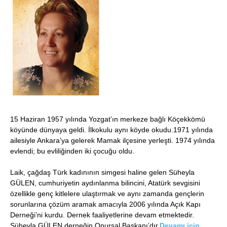
15 Haziran 1957 yılında Yozgat’ın merkeze bağlı Köçekkömü
köyünde dünyaya geldi. İlkokulu aynı köyde okudu.1971 yılında
ailesiyle Ankara’ya gelerek Mamak ilçesine yerleşti. 1974 yılında
evlendi; bu evliliğinden iki çocuğu oldu.
Laik, çağdaş Türk kadınının simgesi haline gelen Süheyla
GÜLEN, cumhuriyetin aydınlanma bilincini, Atatürk sevgisini
özellikle genç kitlelere ulaştırmak ve aynı zamanda gençlerin
sorunlarına çözüm aramak amacıyla 2006 yılında Açık Kapı
Derneği’ni kurdu. Dernek faaliyetlerine devam etmektedir.
Süheyla GÜLEN derneğin Onursal Başkanı’dır.
Devamı için