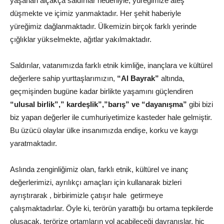
yaşanan alçakça saldırılar nedeniyle, yüreğimize ateş
düşmekte ve içimiz yanmaktadır. Her şehit haberiyle
yüreğimiz dağlanmaktadır. Ülkemizin birçok farklı yerinde
çığlıklar yükselmekte, ağıtlar yakılmaktadır.
Saldırılar, vatanımızda farklı etnik kimliğe, inançlara ve kültürel
değerlere sahip yurttaşlarımızın,
“Al Bayrak”
altında,
geçmişinden bugüne kadar birlikte yaşamını güçlendiren
“ulusal birlik”,” kardeşlik”,”barış” ve “dayanışma”
gibi bizi
biz yapan değerler ile cumhuriyetimize kasteder hale gelmiştir.
Bu üzücü olaylar ülke insanımızda endişe, korku ve kaygı
yaratmaktadır.
Aslında zenginliğimiz olan, farklı etnik, kültürel ve inanç
değerlerimizi, ayrılıkçı amaçları için kullanarak bizleri
ayrıştırarak , birbirimizle çatışır hale getirmeye
çalışmaktadırlar. Öyle ki, terörün yarattığı bu ortama tepkilerde
oluşacak, terörize ortamların yol açabileceği davranışlar, hiç