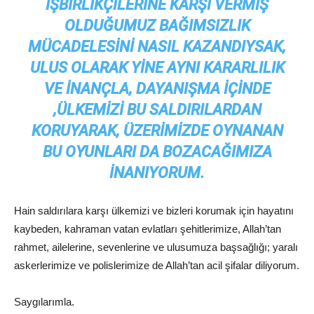
IŞBIRLIKÇILERINE KARŞI VERMIŞ
OLDUĞUMUZ BAĞIMSIZLIK
MÜCADELESINI NASIL KAZANDIYSAK,
ULUS OLARAK YINE AYNI KARARLILIK
VE INANÇLA, DAYANIŞMA IÇINDE
,ÜLKEMIZI BU SALDIRILARDAN
KORUYARAK, ÜZERIMIZDE OYNANAN
BU OYUNLARI DA BOZACAĞIMIZA
INANIYORUM.
Hain saldırılara karşı ülkemizi ve bizleri korumak için hayatını
kaybeden, kahraman vatan evlatları şehitlerimize, Allah’tan
rahmet, ailelerine, sevenlerine ve ulusumuza başsağlığı; yaralı
askerlerimize ve polislerimize de Allah’tan acil şifalar diliyorum.
Saygılarımla.