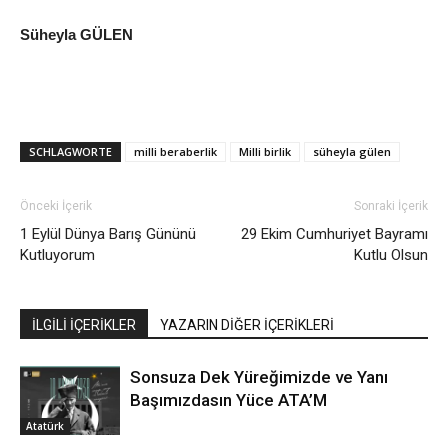
Süheyla GÜLEN
SCHLAGWORTE
milli beraberlik
Milli birlik
süheyla gülen
Önceki İçerik
Sonraki İçerik
1 Eylül Dünya Barış Gününü
29 Ekim Cumhuriyet Bayramı
Kutluyorum
Kutlu Olsun
İLGİLİ İÇERİKLER
YAZARIN DİĞER İÇERİKLERİ
Sonsuza Dek Yüreğimizde ve Yanı
Başımızdasın Yüce ATA’M
Atatürk